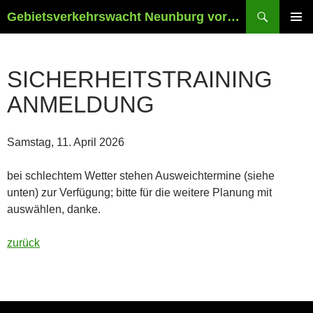
Zum
Suchen
Gebietsverkehrswacht Neunburg vorm Wald und Umgebung e.V.
Inhalt
PRIMÄR
springen
MENÜ
SICHERHEITSTRAINING
ANMELDUNG
Samstag, 11. April 2026
bei schlechtem Wetter stehen Ausweichtermine (siehe
unten) zur Verfügung; bitte für die weitere Planung mit
auswählen, danke.
zurück